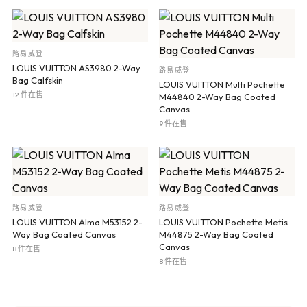
路易威登
LOUIS VUITTON AS3980 2-Way
路易威登
Bag Calfskin
LOUIS VUITTON Multi Pochette
12 件在售
M44840 2-Way Bag Coated
Canvas
9 件在售
路易威登
路易威登
LOUIS VUITTON Alma M53152 2-
LOUIS VUITTON Pochette Metis
Way Bag Coated Canvas
M44875 2-Way Bag Coated
Canvas
8 件在售
8 件在售