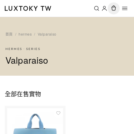
LUXTOKY TW
首頁
/
hermes
/
Valparaiso
HERMES
· SERIES
Valparaiso
全部在售實物