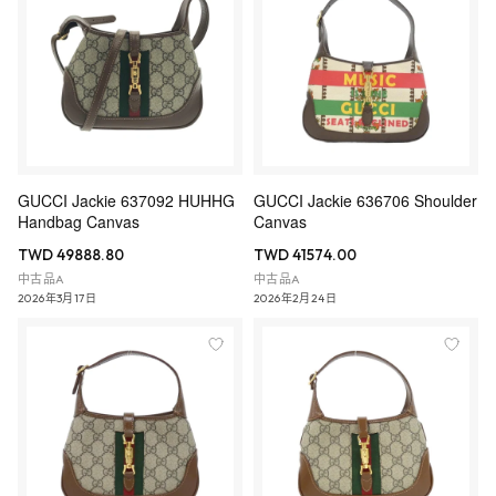
GUCCI Jackie 637092 HUHHG
GUCCI Jackie 636706 Shoulder
Handbag Canvas
Canvas
TWD 49888.80
TWD 41574.00
中古品A
中古品A
2026年3月17日
2026年2月24日