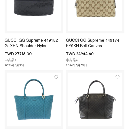
GUCCI GG Supreme 449182
GUCCI GG Supreme 449174
G1XHN Shoulder Nylon
KY9KN Belt Canvas
TWD 27716.00
TWD 24944.40
中古品A
中古品A
2026年5月30日
2026年5月30日