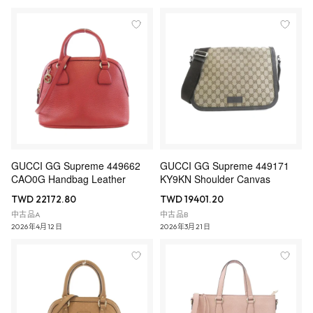
GUCCI GG Supreme 449662
GUCCI GG Supreme 449171
CAO0G Handbag Leather
KY9KN Shoulder Canvas
TWD 22172.80
TWD 19401.20
中古品A
中古品B
2026年4月12日
2026年3月21日