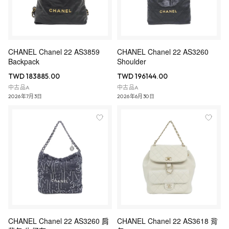
CHANEL Chanel 22 AS3859
CHANEL Chanel 22 AS3260
Backpack
Shoulder
TWD 183885.00
TWD 196144.00
中古品A
中古品A
2026年7月3日
2026年6月30日
CHANEL Chanel 22 AS3260 肩
CHANEL Chanel 22 AS3618 背