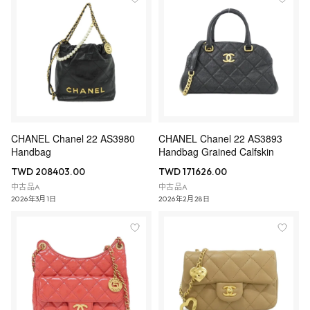
CHANEL Chanel 22 AS3980
CHANEL Chanel 22 AS3893
Handbag
Handbag Grained Calfskin
TWD 208403.00
TWD 171626.00
中古品A
中古品A
2026年3月1日
2026年2月28日