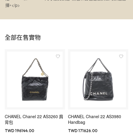
擇。</p>
全部在售實物
CHANEL Chanel 22 AS3260 肩
CHANEL Chanel 22 AS3980
背包
Handbag
TWD 196144.00
TWD 171626.00