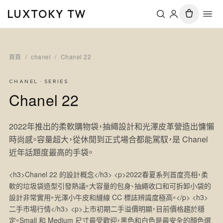
LUXTOKY TW
首頁
/
chanel
/
Chanel 22
CHANEL
· SERIES
Chanel 22
2022年推出的柔軟購物袋，抽繩設計和光澤皮革營造出慵懶
時尚感。容量超大，從休閒到正式場合都能駕馭，是 Chanel
近年話題度最高的手袋。
<h3>Chanel 22 的設計概念</h3> <p>2022春夏系列首度亮相，柔
軟的垃圾袋造型引發熱議。大容量的包身、抽繩收口和可拆卸小袋的
設計非常實用。光澤小牛皮和縫線 CC 標誌辨識度極高。</p> <h3>
二手市場行情</h3> <p>上市初期二手溢價明顯，目前價格趨於穩
定。Small 和 Medium 尺寸最受歡迎，黑色和白色是最安全的顏色選