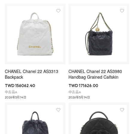
CHANEL Chanel 22 AS3313
CHANEL Chanel 22 AS3980
Backpack
Handbag Grained Calfskin
TWD 156062.40
TWD 171626.00
中古品A
中古品A
2026年5月14日
2026年5月14日