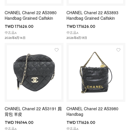
CHANEL Chanel 22 AS3980
CHANEL Chanel 22 AS3893
Handbag Grained Calfskin
Handbag Grained Calfskin
TWD 171626.00
TWD 171626.00
中古品A
中古品A
2026年6月14日
2026年6月13日
CHANEL Chanel 22 AS3191 肩
CHANEL Chanel 22 AS3980
背包 羊皮
Handbag
TWD 196144.00
TWD 171626.00
中古品A
中古品A